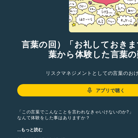
言葉の回）「お礼しておきま
葉から体験した言葉の
リスクマネジメントとしての言葉のお
アプリで聴く
「この言葉でこんなことを言われなきゃいけないのか?」
なんて体験をした事はありますか？
今回は、私のクライアントさんの職場での体験談を具体例
...もっと読む
の言葉選び』についてご一考いただける時間になれればと