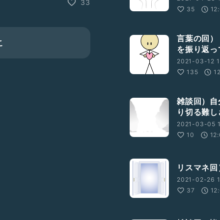
33
35
12
あるか、これは当事者でも
ッチがどんなフレーズで作
言葉の回）
こ
を振り返っ
2021-03-12 1
135
1
るためにできることとし
が、あなたの日常における
雑談回）自
り切る難し
礼
#キレる
#別の言い方
2021-03-05 1
10
12
リスマネ回
2021-02-26 1
37
12