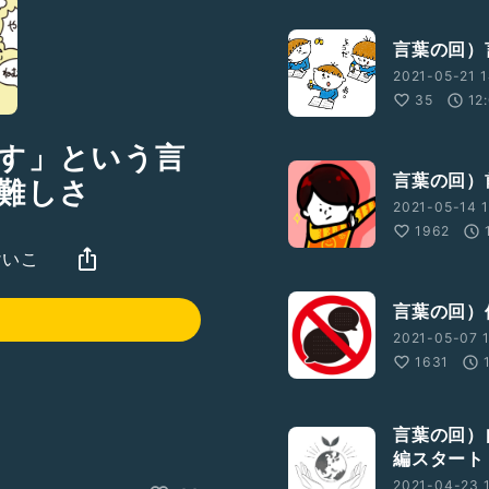
言葉の回）
2021-05-21 1
35
12
す」という言
言葉の回）
難しさ
2021-05-14 1
1962
けいこ
言葉の回）
2021-05-07 1
1631
言葉の回）
編スタート
に、『自分の身を守るため
の思いでお話しました。
2021-04-23 1