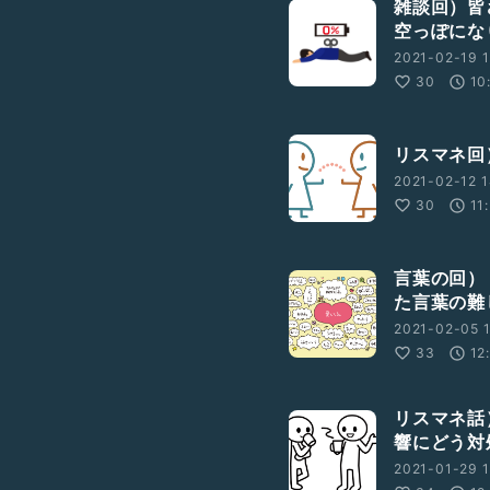
雑談回）皆
空っぽにな
2021-02-19 1
30
10
リスマネ回
2021-02-12 1
30
11
言葉の回）
た言葉の難
2021-02-05 1
33
12
リスマネ話
響にどう対
2021-01-29 1