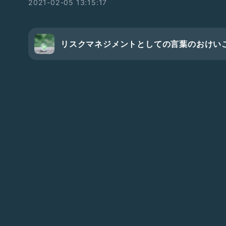
2021-02-05 13:15:17
コロナ禍における様々な要因から人の内側がどんな状況に
把握しきれていることではなく、人の感情が噴出するスイ
動してしまうのかも全くわからないのが現実です。
リスクマネジメントとしての言葉のおけい
だからといって諦めるのか？
それは嫌だ！
ということで、言葉を介してのトラブルから自分の身を守
て、このラジオトークを聴くことを選択くださったご選択
ハッピーや平穏を守ってくれますように☆
#ひとり語り
#リスクマネジメント
#言葉
#コロナ禍
#お