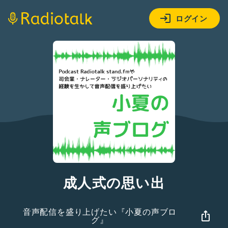
ログイン
成人式の思い出
音声配信を盛り上げたい『小夏の声ブロ
グ』