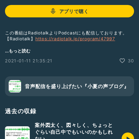
アプリで聴く
この番組はRadiotalkよりPodcastにも配信しております。
【Radiotalk】
https://radiotalk.jp/program/47997
---
...もっと読む
2021-01-11 21:35:21
30
新成人の皆さま、おめでとうございます✨
素敵な大人になりますように😊
---
音声配信を盛り上げたい『小夏の声ブログ』
☆各種SNSはコチラから☆
https://www.handshakee.com/voice572nacchan
☆他の音声配信もぜひ聴いていただけますと嬉しいです！☆
過去の収録
【Podcast:18.44MHz】
https://anchor.fm/1844mhz
【Stand.fm:えんがわラジオ】
案外図太く、図々しく、ちょっと
https://stand.fm/channels/5eb92f51f654bbcab426562
ぐらい自己中でもいいのかもしれ
5
ない
#声ブログ
#成人式の思い出
#ひとり語り