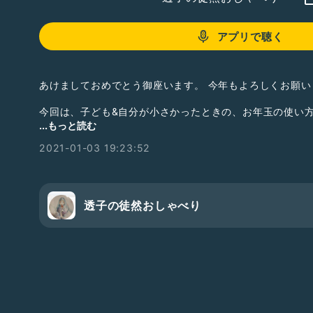
アプリで聴く
あけましておめでとう御座います。 今年もよろしくお願い
今回は、子ども&自分が小さかったときの、お年玉の使い
皆様のおうちはどうですか？
...もっと読む
#お正月
#お年玉
#子育て
#使い方
#ちきりんさんのブロ
2021-01-03 19:23:52
透子の徒然おしゃべり