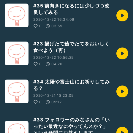
https://angel-number.fun/meaning-30/
#35 前向きになるには少しづつ改
良してみる
参考：【555】のエンジェルナンバーの意味・恋愛・復縁・仕
事『人生における重大な変化が訪れます』
2020-12-22 16:34:09
https://angel-number.fun/meaning-555/
0
03:59
参考：時代の風を味方につける : トシ＆リティ
https://lineblog.me/toshi_lithi/archives/9434082.html
#23 揚げたて茹でたてをおいしく
食べよう（再）
2020-12-22 10:56:25
0
04:20
#34 太陽や富士山にお祈りしてみ
る？
2020-12-21 18:23:05
0
05:12
#33 フォロワーのみなさんの「い
ったい最近なにやってんスか？」
という疑問にお答えします