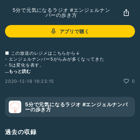
5分で元気になるラジオ #エンジェルナン
バーの歩き方
アプリで聴く
■ この放送のレジメはこちらから↓
- エンジェルナンバー5がらみが多くなってきた
- 5は変化を表す。
- 例えば、555
...もっと読む
- ホロスコープの世界では、グレートコンジャンクション（12
2020-12-18 16:23:15
0
月22日）なるものが。
- 今世紀最大の宇宙イベントらしい。
- 土星と木星が水瓶座０度で出会う。
5分で元気になるラジオ #エンジェルナンバ
お役に立てれば幸いです！
ーの歩き方
───
参考：【30】のエンジェルナンバーの意味
“神とアセンデッドマスターがあなたを助けようとそばにいま
過去の収録
す”