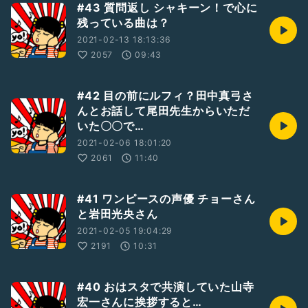
#43 質問返し シャキーン！で心に
残っている曲は？
2021-02-13 18:13:36
2057
09:43
#42 目の前にルフィ？田中真弓さ
んとお話して尾田先生からいただ
いた〇〇で…
2021-02-06 18:01:20
2061
11:40
#41 ワンピースの声優 チョーさん
と岩田光央さん
2021-02-05 19:04:29
2191
10:31
#40 おはスタで共演していた山寺
宏一さんに挨拶すると…