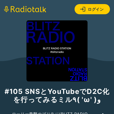
ログイン
#105 SNSとYouTubeでD2C化
を行ってみるミル٩( 'ω' )و