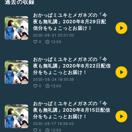
https://niceloverecords.com/
過去の収録
■おかっぱミユキ okappa miyuki
おかっぱミユキとメガネズの「今
Facebook
https://www.facebook.com/miyuki.the.singer
夜も無礼講」2020年8月29日配
■シェイド shade
信分をちょこっとお届け！
Facebook
https://www.facebook.com/elegyshade
2020-08-31 20:01:02
■Nice Love Records
0
12:00
https://niceloverecords.com
CDやチケットのお求めはこちらから♪
おかっぱミユキとメガネズの「今
https://nicelove.theshop.jp/
夜も無礼講」2020年8月22日配信
分をちょこっとお届け！
■おかっぱミユキとメガネズokappa miyuki & MEGANES
ボーカル「おかっぱミユキ」とベース「シェイド」の2人組音
2020-08-24 18:55:59
楽ユニット。
0
12:00
世界中安全な場所ならどこへでもライブしに行きます！
#音楽
#バンド
#おかっぱミユキとメガネズ
#おかっぱミユキ
おかっぱミユキとメガネズの「今
#シェイド
#NiceLoveRecords
夜も無礼講」2020年8月15日配信
分をちょこっとお届け！
2020-08-17 19:26:02
0
12:00