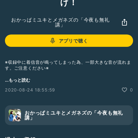
け！
おかっぱミユキとメガネズの「今夜も無礼
講」
アプリで聴く
※収録中に着信音が鳴ってしまった為、一部大きな音が流れま
す。ご注意ください※
2人組音楽ユニット「おかっぱミユキとメガネズ」が
...もっと読む
facebookとYouTubeで定期的に行っているライブ配信の様子
2020-08-24 18:55:59
0
です！
ラジオ番組の続きはこちらから！
Nice Love Records YouTubeチャンネル
おかっぱミユキとメガネズの「今夜も無礼
https://www.youtube.com/channel/UCgUTRouJ2HPeDQ
講」
wtr2vJg7w
おかっぱミユキとメガネズのオフィシャルサイトはこちら！