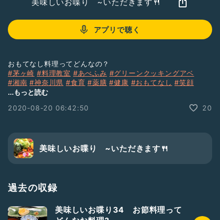
美味しいお喋り ~いただきます🍴
アプリで聴く
おもてなし料理ってどんなの？
#茅ヶ崎
#料理教室
#あべふみ
#グリーンクッキングアベ
#湘南
#神奈川県
#食育
#薬膳
#健康
#おもてなし
#笑顔
#おいしい
#ごはん
#
...もっと読む
2020-08-20 06:42:50
20
美味しいお喋り ~いただきます🍴
過去の収録
美味しいお喋り34 お節料理って