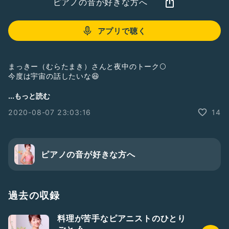
ピアノの音が好きな方へ
アプリで聴く
まっきー（むらたまき）さんと夜中のトーク🌕
今度は宇宙の話したいな😆
♦️まっきーYouTubeチャンネル
...もっと読む
https://www.youtube.com/channel/UCMtbhOgLeiEHYhm
2020-08-07 23:03:16
14
r0EpdkbA
✨おすすめの曲
👏Little Etude/大和田真由
ピアノの音が好きな方へ
https://youtu.be/-j-QyvMdSog
👏幻想小曲集 1楽章/シューマン
https://youtu.be/04s_kOTHtgY
過去の収録
その他、他ジャンルで沢山聴けます💖
料理が苦手なピアニストのひとり