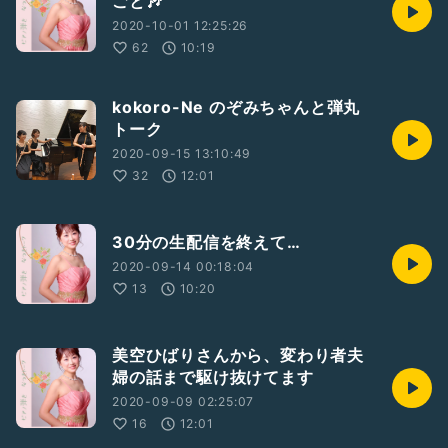
ごと🎶
#クラシック
#わたしの自慢の友人
2020-10-01 12:25:26
#インドアのすすめ
62
10:19
#音楽
#クラリネット
#ピアノ
kokoro-Ne のぞみちゃんと弾丸
#演奏者
トーク
2020-09-15 13:10:49
#ゲストと一緒に配信
#晩酌中
32
12:01
30分の生配信を終えて…
2020-09-14 00:18:04
13
10:20
美空ひばりさんから、変わり者夫
婦の話まで駆け抜けてます
2020-09-09 02:25:07
16
12:01