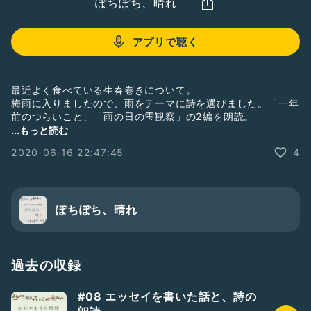
ぽちぽち、晴れ
アプリで聴く
最近よく食べている生春巻きについて。
梅雨に入りましたので、雨をテーマに詩を選びました。「一年
前のつらいこと」「雨の日の雫観察」の2編を朗読。
あめあめこぞうが間違って絵に描かれたのは動物の象のことで
...もっと読む
す！
2020-06-16 22:47:45
4
#詩
#朗読
#雨
#雫
#あめあめこぞう
#あわやまり
#生春巻き
ぽちぽち、晴れ
過去の収録
#08 エッセイを書いた話と、詩の