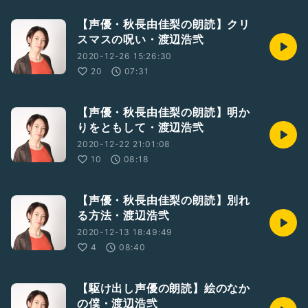
【声優・秋長由佳梨の朗読】クリ
スマスの呪い・渡辺浩弐
2020-12-26 15:26:30
20
07:31
【声優・秋長由佳梨の朗読】明か
りをともして・渡辺浩弐
2020-12-22 21:01:08
10
08:18
【声優・秋長由佳梨の朗読】別れ
る方法・渡辺浩弐
2020-12-13 18:49:49
4
08:40
【駆け出し声優の朗読】絵のなか
の僕・渡辺浩弐