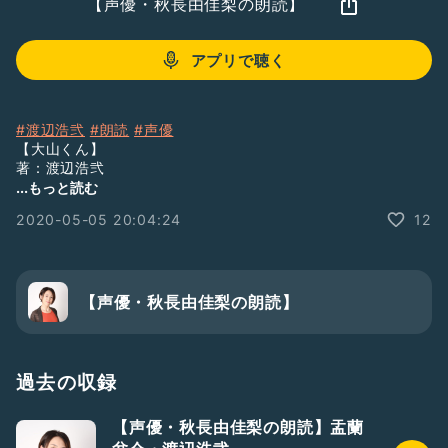
【声優・秋長由佳梨の朗読】
アプリで聴く
#渡辺浩弐
#朗読
#声優
【大山くん】
著：渡辺浩弐
朗読：秋長由佳梨
...もっと読む
読了時間：8分20秒
2020-05-05 20:04:24
12
渡辺浩弐さんの作品をシリーズで朗読します。
朗読及び公開については、渡辺浩弐さんがTwitterにて許可を
出されております。
【声優・秋長由佳梨の朗読】
「2000年のゲーム・キッズ」より。
過去の収録
【声優・秋長由佳梨の朗読】盂蘭