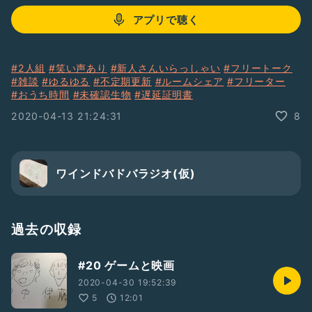
アプリで聴く
#2人組
#笑い声あり
#新人さんいらっしゃい
#フリートーク
#雑談
#ゆるゆる
#不定期更新
#ルームシェア
#フリーター
#おうち時間
#未確認生物
#遅延証明書
2020-04-13 21:24:31
8
ワインドバドバラジオ(仮)
過去の収録
#20 ゲームと映画
2020-04-30 19:52:39
5
12:01