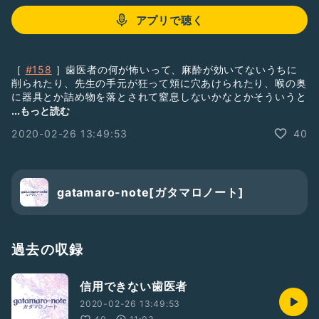
アプリで聴く
［
#158
］歯医者の何が怖いって、麻酔が効いてないうちに
削られたり、先生の手元が狂って頬に穴あけられたり、喉の奥
に器具とか詰め物を落とされて窒息しないかなとかそういうと
ころなんですよねー。普通に無事に治療受けるだけならそんな
...もっと読む
に怖くないんです。
2020-02-26 13:49:53
40
https://linktr.ee/gatamaro
#ひとり語り
#歯医者
gatamaro-note[ガタマロノート]
過去の収録
信用できない歯医者
2020-02-26 13:49:53