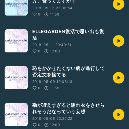
方、合ってますか？
2018-05-13 23:06:54
0
11:59
ELLEGARDEN復活で思い出も復
活
2018-05-11 20:49:51
0
12:00
恥をかかせたくない病が進行して
否定文を捨てる
2018-05-09 19:03:13
0
11:59
勘が冴えすぎると濡れ衣をきせら
れそうだなっていう妄想
2018-05-06 23:25:22
0
12:00