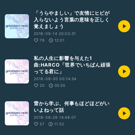
「うらやましい」で友情にヒビが
入らないよう言葉の意味を正しく
覚えましょう
2018-09-14 20:03:31
76
12:01
私の人生に影響を与えた1
曲:HARCO「世界でいちばん頑張
ってる君に」
2018-08-30 00:14:54
20
05:55
雷から学ぶ、何事もほどほどがい
いよねって話
2018-08-29 14:48:07
57
11:52