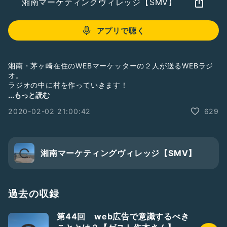
湘南マーケティングヴィレッジ【SMV】
アプリで聴く
湘南・茅ヶ崎在住のWEBマーケッターの２人が送るWEBラジ
オ。
ラジオの中に村を作っていきます！
...もっと読む
ラジオの質問・感想は、Twitterで
2020-02-02 21:00:42
629
#湘南マーケティング
を付けてツイートお願いします！
▼過去の配信一覧▼
https://radiotalk.jp/program/33349
湘南マーケティングヴィレッジ【SMV】
#年末年始マラソン
#仕事
#SNS
#ブログ
#ビジネス
#マーケティング
#広告
過去の収録
第44回 web広告で意識するべき