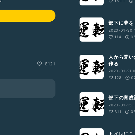
15111
部下に夢を
2020-01-30 1
114
0
人から聞い
作る
8121
2020-01-21 0
128
0
部下の育成
2020-01-15 1
311
0
トイレにこ