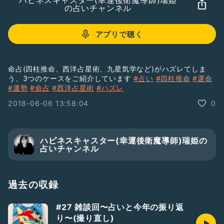
ハピネスキャスター(幸運後衛魔導師)瑞姫
の占いチャンネル
アプリで聴く
命占(四柱推命、西洋占星術、九星気学など)がハズレてしま
う、3つのケースをご紹介しています
#占い
#四柱推命
#運命
#運勢
#命占
#西洋占星術
#ハズレ
2018-06-06 13:58:04
0
ハピネスキャスター(幸運後衛魔導師)瑞姫の
占いチャンネル
過去の収録
#27 雑談回〜占いと今年の振り返
り〜(撮り直し)