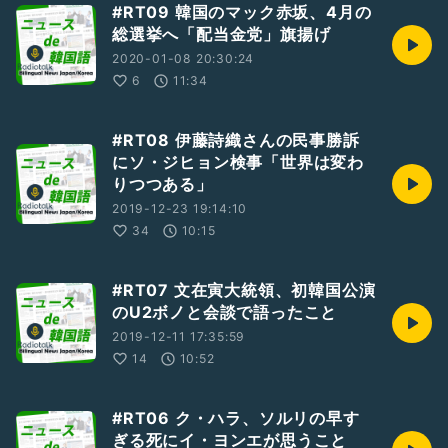
#RT09 韓国のマック赤坂、4月の
総選挙へ「配当金党」旗揚げ
2020-01-08 20:30:24
6
11:34
#RT08 伊藤詩織さんの民事勝訴
にソ・ジヒョン検事「世界は変わ
りつつある」
2019-12-23 19:14:10
34
10:15
#RT07 文在寅大統領、初韓国公演
のU2ボノと会談で語ったこと
2019-12-11 17:35:59
14
10:52
#RT06 ク・ハラ、ソルリの早す
ぎる死にイ・ヨンエが思うこと