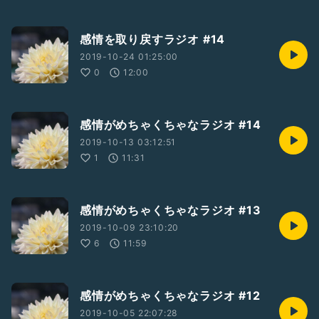
感情を取り戻すラジオ #14
2019-10-24 01:25:00
0
12:00
感情がめちゃくちゃなラジオ #14
2019-10-13 03:12:51
1
11:31
感情がめちゃくちゃなラジオ #13
2019-10-09 23:10:20
6
11:59
感情がめちゃくちゃなラジオ #12
2019-10-05 22:07:28