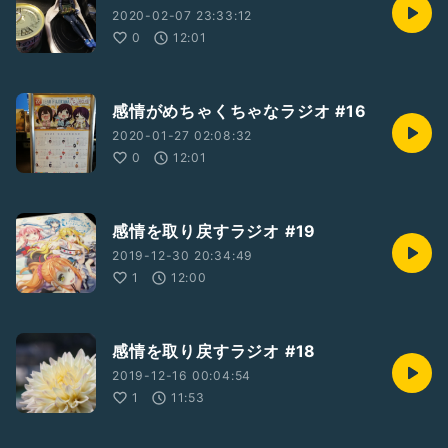
2020-02-07 23:33:12
0
12:01
感情がめちゃくちゃなラジオ #16
2020-01-27 02:08:32
0
12:01
感情を取り戻すラジオ #19
2019-12-30 20:34:49
1
12:00
感情を取り戻すラジオ #18
2019-12-16 00:04:54
1
11:53