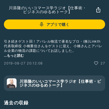
川添隆のいいコマース学ラジオ【仕事術・
ビジネスのゆるめトーク】
アプリで聴く
引き続きゲスト回！アパレル物流で著名なプロ・(株)Linkth
代表取締役 小橋重信さんをゲストに迎え、小橋さんとアパレ
ル企業の物流の課題についてお話しました。
...もっと読む
▼ゲスト:小橋さんのプロフィールはコチラ
2019-08-27 20:12:08
27
https://www.linkth.co.jp/company/
▼今後のトークネタ・質問を募集！
Twitterでの質問は、回答の際にアカウント名も取り上げます
川添隆のいいコマース学ラジオ【仕事術・ビ
https://twitter.com/tkzoe
ジネスのゆるめトーク】
#EC
#物流
#熱血
#対談
#テンション高め
#働き方
過去の収録