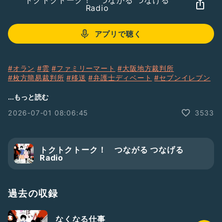
トクトクトーク！ つながる つなげる
Radio
アプリで聴く
#オラン
#雲
#ファミリーマート
#大阪地方裁判所
#枚方簡易裁判所
#移送
#弁護士ディベート
#セブンイレブン
【提供】
...もっと読む
文豪猫（ARAREデザインアート）
2026-07-01 08:06:45
3533
https://stagekids.base.shop/
さなえ不動産
http://www.sanae-fudosan.com/test/
月見めしプロジェクト
トクトクトーク！ つながる つなげる
https://tsukimimeshi.webnode.jp/
Radio
真心出版
https://magokoro2.com/
自考舘
https://jikohkan2025.com/
過去の収録
なくなる仕事