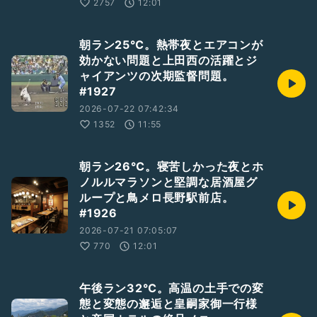
2757
12:01
朝ラン25℃。熱帯夜とエアコンが
効かない問題と上田西の活躍とジ
ャイアンツの次期監督問題。
#1927
2026-07-22 07:42:34
1352
11:55
朝ラン26℃。寝苦しかった夜とホ
ノルルマラソンと堅調な居酒屋グ
ループと鳥メロ長野駅前店。
#1926
2026-07-21 07:05:07
770
12:01
午後ラン32℃。高温の土手での変
態と変態の邂逅と皇嗣家御一行様