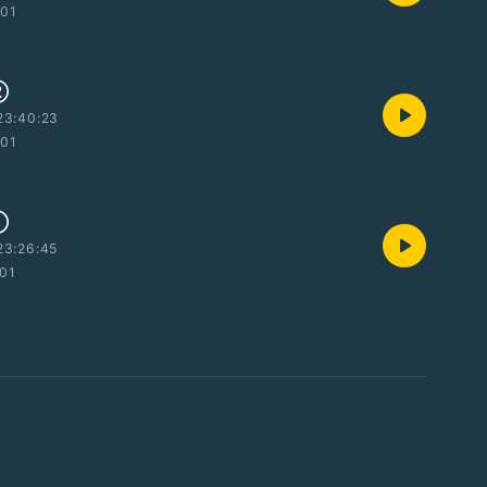
:01
②
23:40:23
:01
①
23:26:45
:01