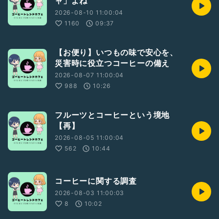
ャ」よね
コーヒー！コーヒー！コーヒー！
2026-08-10 11:00:04
#2人組
#コーヒー
#豆知識
#笑い声あり
#落ち着きある
1160
09:37
#雑学
#雑談
#フリートーク
#台本無し
【お便り】いつもの味で安心を、
災害時に役立つコーヒーの備え
2026-08-07 11:00:04
988
10:26
フルーツとコーヒーという境地
【再】
2026-08-05 11:00:04
562
10:44
コーヒーに関する調査
2026-08-03 11:00:03
8
10:02