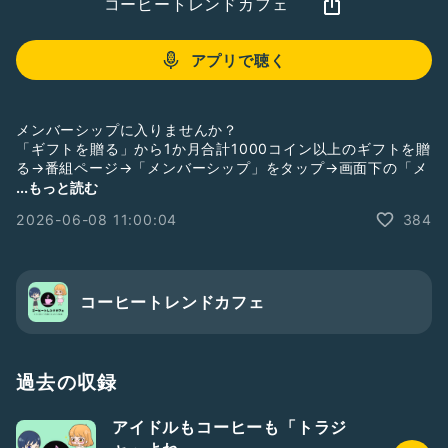
コーヒートレンドカフェ
アプリで聴く
メンバーシップに入りませんか？
「ギフトを贈る」から1か月合計1000コイン以上のギフトを贈
る→番組ページ→「メンバーシップ」をタップ→画面下の「メ
ンバーシップに入る」をタップで入れます。【メンバー限定配
...もっと読む
信、継続特典あり】
2026-06-08 11:00:04
384
収録トークのリアクション(ハート、笑い、ねぎ)は何回でもタ
ップできます。ぜひ聞きながらポチポチしてみてね！
YouTube版コーヒートレンドカフェもよろしく！
コーヒートレンドカフェ
👇文字起こしや翻訳して聴けますよ👇
https://www.youtube.com/@coffeetrendcafe
Voicy版コーヒートレンドカフェもよろしく！
過去の収録
👇フォローよろしくお願いします👇
https://voicy.jp/channel/4448/694067
アイドルもコーヒーも「トラジ