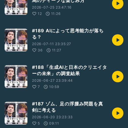
馬のディープな楽しみ方
https://ssl.form-mailer.jp/fms/a023332d649272
2026-07-25 23:47:16
頂いたお便りはライブ配信の方で紹介します。(ライブ配信
12
11:26
は、隔週土曜日 深夜24時30分頃からやってます)
#AI
#著作権
#著作権法
#文化
#映画
#絵本
#189 AIによって思考能力が落ち
#書籍
#引用
#利活用
#保護
#著作権侵害
る？
#ルール
#規則
#書影
#ファスト映画
2026-07-11 23:35:27
36
11:27
#188「生成AIと日本のクリエイタ
ーの未来」の調査結果
2026-06-27 23:39:44
7
10:59
#187 ゾム、足の浮腫み問題を真
剣に考える
2026-06-20 23:23:33
5
09:11