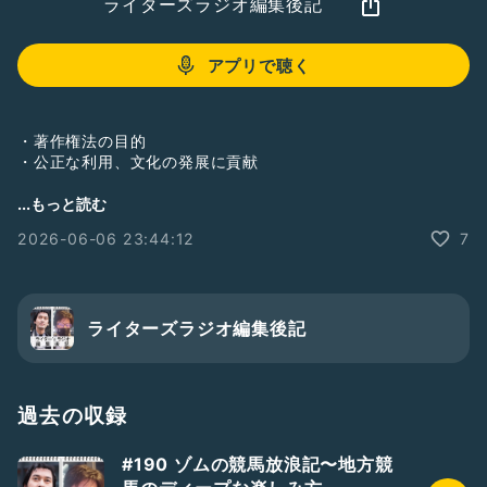
ライターズラジオ編集後記
アプリで聴く
・著作権法の目的
・公正な利用、文化の発展に貢献
・「お金を払った人だけが享受できる」
...もっと読む
というルールだったら？
2026-06-06 23:44:12
7
・絵本をまるまる全部読むのはNG
・文化庁「著作権テキスト」
https://www.bunka.go.jp/seisaku/chosakuken/textbook/
ライターズラジオ編集後記
pdf/94141901_01.pdf
・引用のルール
・本の表紙をSNSにアップするのはアリか、ナシか？
過去の収録
ご意見・ご感想は「質問を送る」ボタン、もしくは下記フォー
#190 ゾムの競馬放浪記〜地方競
ムからどうぞ。