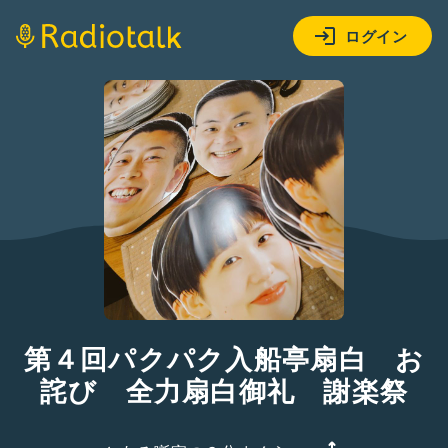
ログイン
第４回パクパク入船亭扇白 お
詫び 全力扇白御礼 謝楽祭