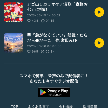
アゴ出しカラオケ／演歌「夜桜お
七」に挑戦
2026-03-19 14:50:21
434
01:15
🟦『急がなくていい』朗読：だら
だら🐙だーこ 作:宮田みゆ
2026-03-16 06:00:06
965
02:34
スマホで簡単、音声のみで配信者に！
あなたも今すぐラジオ配信
TOP
よくある質問
会社概要
採用情報