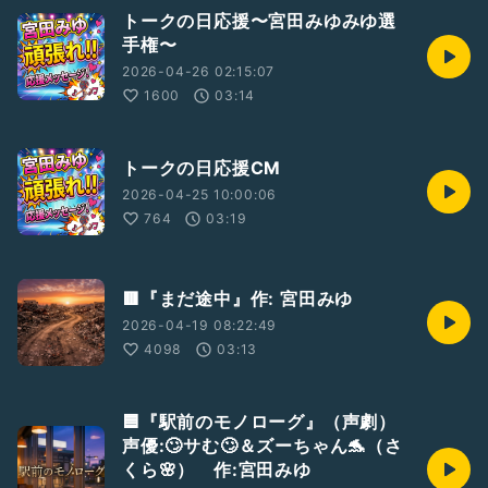
トークの日応援〜宮田みゆみゆ選
手権〜
2026-04-26 02:15:07
1600
03:14
トークの日応援CM
2026-04-25 10:00:06
764
03:19
🟥『まだ途中』作: 宮田みゆ
2026-04-19 08:22:49
4098
03:13
🟦『駅前のモノローグ』（声劇）
声優:🙄サむ🙄＆ズーちゃん🐬（さ
くら🌸） 作:宮田みゆ