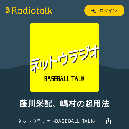
ログイン
藤川采配、嶋村の起用法
ネットウラジオ -BASEBALL TALK-