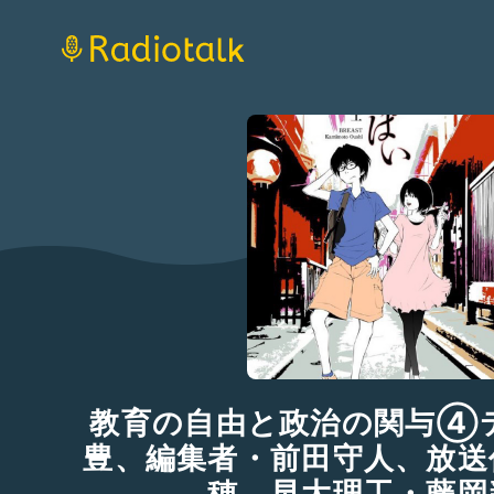
教育の自由と政治の関与④
豊、編集者・前田守人、放送
穂、早大理工・藤岡