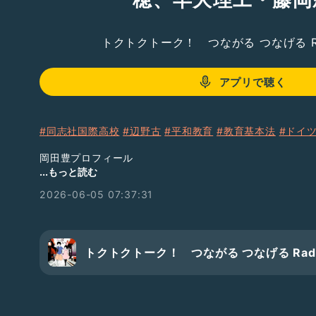
トクトクトーク！ つながる つなげる Ra
アプリで聴く
#同志社国際高校
#辺野古
#平和教育
#教育基本法
#ドイ
岡田豊プロフィール
https://gentosha-go.com/ud/authors/62736780776
...もっと読む
2026-06-05 07:37:31
岡田豊note
「疑う力・創る力」
https://note.com/right_iguana2855/
AbemaTV 東京会議 岡田豊
トクトクトーク！ つながる つなげる Rad
https://youtu.be/saxLVFhAPjs?si=VIARRfUalowuySsZ
元Voice編集長・前田守人
https://www.sankei.com/article/20151208-