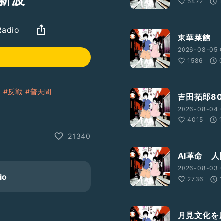
5472
dio
東華菜館
2026-08-05 
1586
ツ
#反戦
#普天間
吉田拓郎8
2026-08-04 
561463e000000
4015
21340
AI革命 
2026-08-03 
io
2736
月見文化を