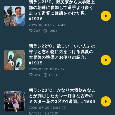
朝ラン21℃。野尻寮から大学陸上
部の朝練に参加して選手より多く
走って監督に迷惑をかけた男。
#1936
2026-08-01 07:04:43
702
12:01
朝ラン22℃。欲しい「いい人」の
許可と忘れ物に気をつける真夏の
大冒険の準備とお便りの紹介。
#1935
2026-07-31 07:02:47
324
12:01
朝ラン20℃。かなり大酒飲みなこ
とが判明したカレー好きな古希の
ミスター花の2区の1週間。#1934
2026-07-30 06:04:03
1576
12:01