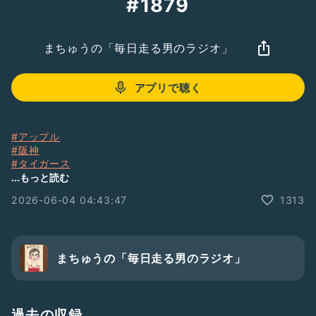
#1879
まちゅうの「毎日走る男のラジオ」
アプリで聴く
#アップル
#阪神
#タイガース
#たけちゃん
...もっと読む
#嵐
2026-06-04 04:43:47
1313
#MiLK
#ミセス
#藤川球児
#ペナントレース
#野球
まちゅうの「毎日走る男のラジオ」
#早起き
#サカナクション
#夜の踊り子
過去の収録