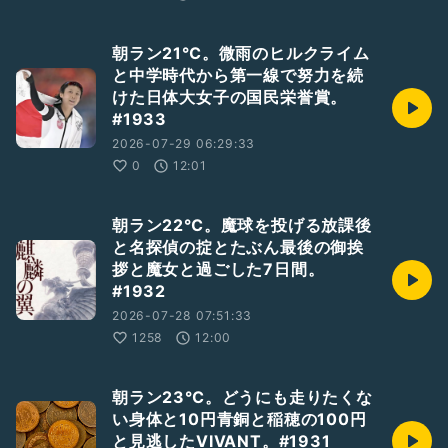
朝ラン21℃。微雨のヒルクライム
と中学時代から第一線で努力を続
けた日体大女子の国民栄誉賞。
#1933
2026-07-29 06:29:33
0
12:01
朝ラン22℃。魔球を投げる放課後
と名探偵の掟とたぶん最後の御挨
拶と魔女と過ごした7日間。
#1932
2026-07-28 07:51:33
1258
12:00
朝ラン23℃。どうにも走りたくな
い身体と10円青銅と稲穂の100円
と見逃したVIVANT。#1931