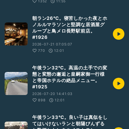
1352
11:55
朝ラン26℃。寝苦しかった夜とホ
ノルルマラソンと堅調な居酒屋グ
ループと鳥メロ長野駅前店。
#1926
2026-07-21 07:05:07
770
12:01
午後ラン32℃。高温の土手での変
態と変態の邂逅と皇嗣家御一行様
と帝国ホテルの絶品メニュー。
#1925
2026-07-20 14:41:03
898
12:01
午後ラン33℃。良い子は真似をし
てはいけないランと朝陽びんずる