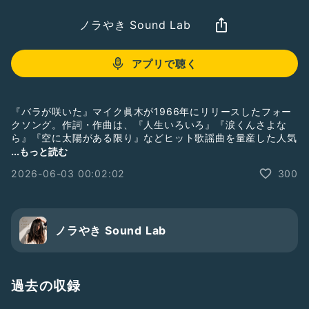
ノラやき Sound Lab
アプリで聴く
『バラが咲いた』マイク眞木が1966年にリリースしたフォー
クソング。作詞・作曲は、『人生いろいろ』『涙くんさよな
ら』『空に太陽がある限り』などヒット歌謡曲を量産した人気
ソングライターの浜口 庫之助（はまぐち くらのすけ/1917-
...もっと読む
1990）。
2026-06-03 00:02:02
300
由紀さおり・安田祥子姉妹が童謡唱歌「あの時、この歌」シリ
ーズでのカバーを参考に、3部合唱にして、伴奏も耳コピして
可能な限り近づけました。
ノラやき Sound Lab
過去の収録