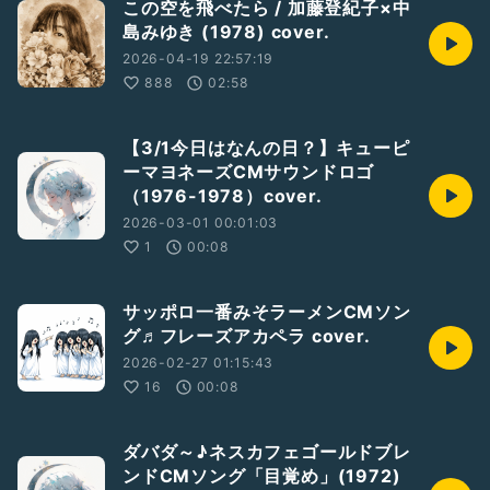
この空を飛べたら / 加藤登紀子×中
島みゆき (1978) cover.
2026-04-19 22:57:19
888
02:58
【3/1今日はなんの日？】キューピ
ーマヨネーズCMサウンドロゴ
（1976-1978）cover.
2026-03-01 00:01:03
1
00:08
サッポロ一番みそラーメンCMソン
グ♬フレーズアカペラ cover.
2026-02-27 01:15:43
16
00:08
ダバダ～♪ネスカフェゴールドブレ
ンドCMソング「目覚め」(1972)