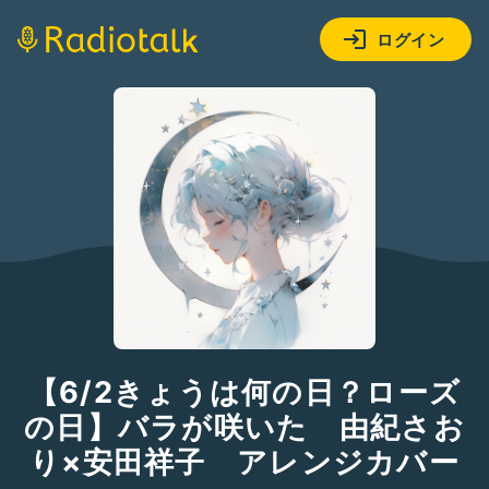
ログイン
【6/2きょうは何の日？ローズ
の日】バラが咲いた 由紀さお
り×安田祥子 アレンジカバー