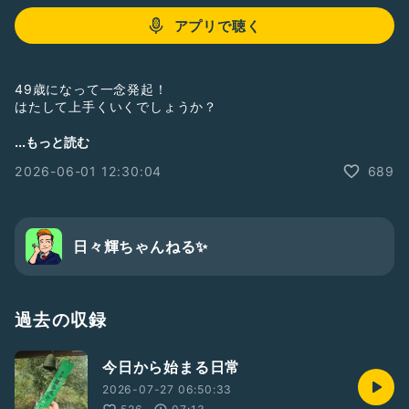
アプリで聴く
49歳になって一念発起！
はたして上手くいくでしょうか？
...もっと読む
#日々輝2605
#男性トーカー
#男性
#テンション高め
2026-06-01 12:30:04
689
#落ち着きある
#Radiotalk
#日々輝ちゃんねる
#豆知識
#笑い声あり
#雑学
#雑学トーク
#絶対共感してもらえないこと
#ドン引きしたことされたこと
#ひとり語り
#お返しトーク
#お便りありがとう
#メンバーシップ
#俺は運が良い
#車好き
日々輝ちゃんねる✨
過去の収録
今日から始まる日常
2026-07-27 06:50:33