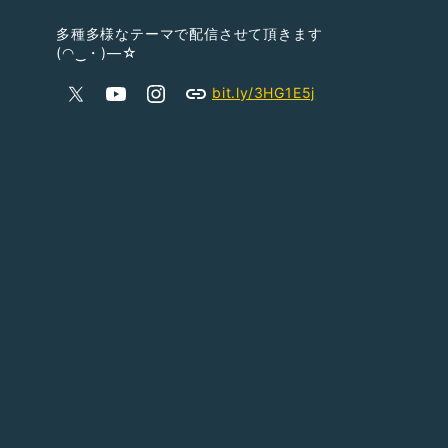
多種多様なテーマで配信させて頂きます
(◠‿・)—☆
bit.ly/3HG1E5j