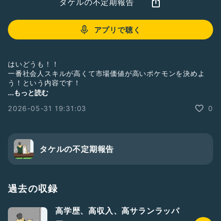
タケルの不定期報告
アプリで聴く
はいどうも！！
一番社会人スキルが高くて市場価値が高いポケモンを決めよ
う！という内容です！
...もっと読む
✌️決め方
2026-05-31 19:31:03
0
・総勢151匹の1対1勝ち抜きバトル
・対戦カードはランダムに決定
・社会的視点でポケモンを100点満点評価
・点数が上回ったポケモンが勝者
・これを繰り返し、労働市場最強のポケモンを決める。
タケルの不定期報告
✌️社会的視点
以下10の指標を用いて、各指標10点満点で採点を行う。
・チャレンジ精神
過去の収録
・コミュニケーション能力
・当事者意識
高学歴、高収入、高サランラッパ
・傾聴の姿勢