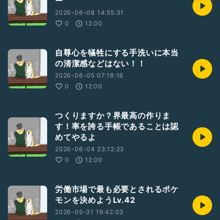
ー
・熱意
・論理的思考力
2026-06-08 14:55:31
・ユーモア
0
12:00
・危機管理能力
・問題解決力
・コンプライアンス意識
自尊心を犠牲にする手洗いに本当
の清潔感などはない！！
✌️おたより募集してます
2026-06-05 07:18:16
この戦いは客観視王、タケルの主観によるものが大きいです。
面白すぎる、低すぎる、高すぎる、面白すぎる、などあればな
0
12:00
んでもいいのでぜひおたよりお待ちしています！！
つくりますか？界最高の作りま
す！率を誇る手帳であることは認
めてやるよ
2026-06-04 23:12:23
0
12:00
労働市場で最も必要とされるポケ
モンを決めようLv.42
2026-05-31 19:42:03