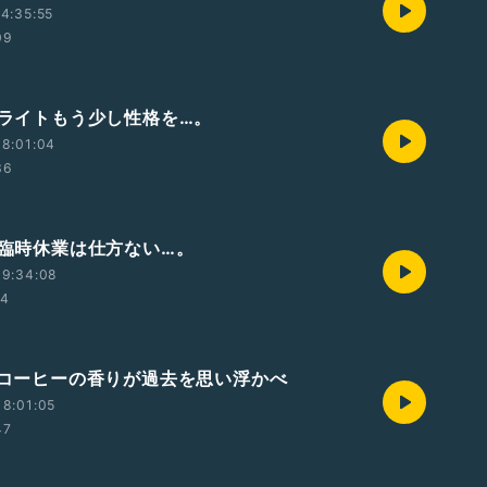
4:35:55
09
回 ライトもう少し性格を…。
8:01:04
36
回 臨時休業は仕方ない…。
19:34:08
14
回 コーヒーの香りが過去を思い浮かべ
8:01:05
47