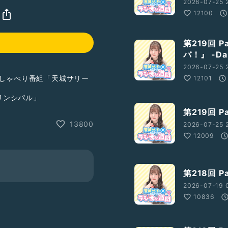
2026-07-25 
12100
第219回 
バ！』 -Dan
2026-07-25 2
りしゃべり番組「天城サリー
12101
プリンシパル」
第219回 
ので、そちらも是非お付き
13800
2026-07-25 2
12009
第218回 
2026-07-19 
10836