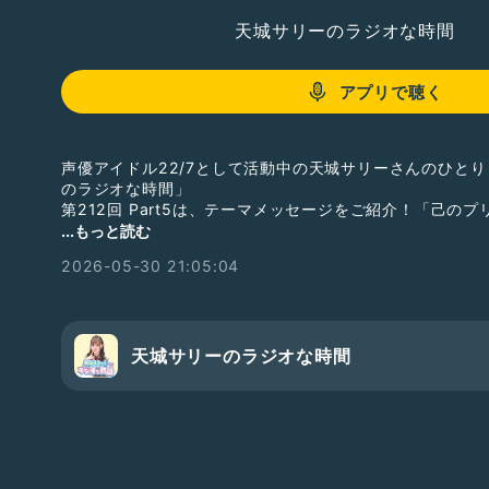
天城サリーのラジオな時間
アプリで聴く
声優アイドル22/7として活動中の天城サリーさんのひと
のラジオな時間」
第212回 Part5は、テーマメッセージをご紹介！「己の
...もっと読む
番組収録の様子を毎週水曜日21時頃から生配信しています
2026-05-30 21:05:04
合い下さいね。
ギフトで応援して下さると、さらに嬉しいです！
そして番組メンバーシップがスタートしました！
Radiotalkの番組ページからご入会ください！
天城サリーのラジオな時間
#ナナニジ
#天城サリー
#サリラジ
#テーマメッセージ