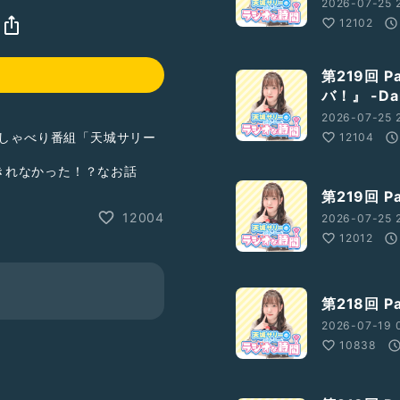
2026-07-25 
12102
第219回 
バ！』 -Dan
2026-07-25 2
りしゃべり番組「天城サリー
12104
ちきれなかった！？なお話
第219回 
ので、そちらも是非お付き
12004
2026-07-25 2
12012
第218回 
2026-07-19 
10838