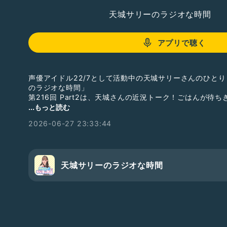
天城サリーのラジオな時間
アプリで聴く
声優アイドル22/7として活動中の天城サリーさんのひと
のラジオな時間」
第216回 Part2は、天城さんの近況トーク！ごはんが待
...もっと読む
番組収録の様子を毎週水曜日21時頃から生配信しています
2026-06-27 23:33:44
合い下さいね。
ギフトで応援して下さると、さらに嬉しいです！
そして番組メンバーシップがスタートしました！
Radiotalkの番組ページからご入会ください！
天城サリーのラジオな時間
#ナナニジ
#天城サリー
#サリラジ
#椎名桜月