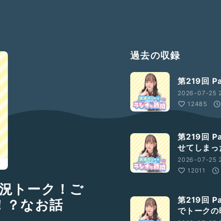
過去の収録
第219回 P
2026-07-25 2
12485
第219回 
せてしまっ
2026-07-25 
12011
の近況トーク！ご
第219回 
！？なお話
でトークの