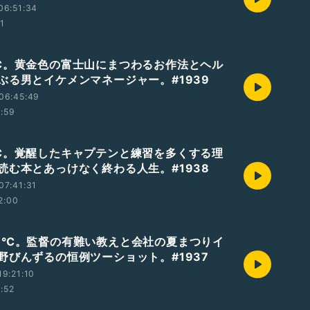
06:51:34
01
℃。黄金色の富士山にまつわるお作法とヘル
ぶる男とイケメンマネージャー。#1939
06:45:49
1:59
℃。覚醒したキャプテンと練習を多くする理
読む本とあっけなく終わる人生。#1938
07:41:31
2:00
9℃。監督の有難い教えと会社の夏まつりイ
野びんずるの恒例ツーショット。#1937
9:21:10
1:52