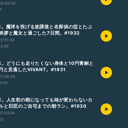
06:29:33
01
℃。魔球を投げる放課後と名探偵の掟とたぶ
挨拶と魔女と過ごした7日間。#1932
07:51:33
12:00
℃。どうにも走りたくない身体と10円青銅と
円と見逃したVIVANT。#1931
07:36:03
12:01
℃。人生初の朝になっても味が変わらないカ
ルと巨匠のご自宅までの朝ラン。#1930
07:32:54
:01