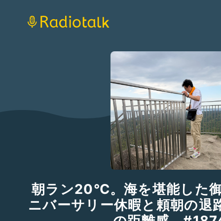
朝ラン20℃。海を堪能した
ニバーサリー休暇と頼朝の退
の距離感。#187