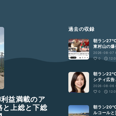
過去の収録
朝ラン27
東村山の爆
2026-08-07 
0
12:
朝ラン22
シティ広告
2026-08-06 
0
12:
御利益満載のア
路と上総と下総
朝ラン20
ルコールと
4