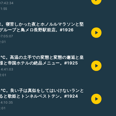
07:42:34
11:55
℃。寝苦しかった夜とホノルルマラソンと堅
グループと鳥メロ長野駅前店。#1926
7:05:07
2:01
2℃。高温の土手での変態と変態の邂逅と皇
様と帝国ホテルの絶品メニュー。#1925
14:41:03
2:01
3℃。良い子は真似をしてはいけないランと
ると歌姫とトンネルベストテン。#1924
4:10:35
2:01