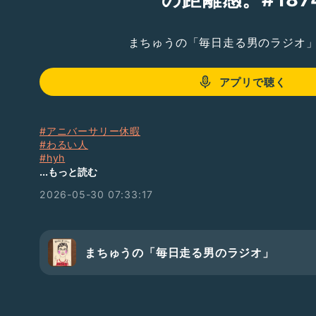
まちゅうの「毎日走る男のラジオ
アプリで聴く
#アニバーサリー休暇
#わるい人
#hyh
#酔っ払い配信
...もっと読む
#羽田空港
2026-05-30 07:33:17
#海底トンネル
#海ほたる
#東京湾アクアライン
#千葉県
#木更津
まちゅうの「毎日走る男のラジオ」
#キャッツアイ
#鋸山
#石切場
#大仏