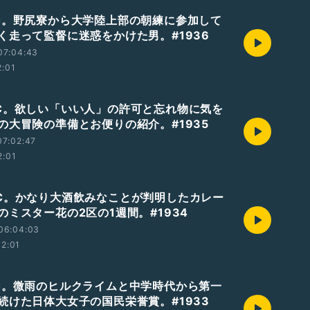
℃。野尻寮から大学陸上部の朝練に参加して
く走って監督に迷惑をかけた男。#1936
07:04:43
2:01
℃。欲しい「いい人」の許可と忘れ物に気を
の大冒険の準備とお便りの紹介。#1935
07:02:47
2:01
℃。かなり大酒飲みなことが判明したカレー
のミスター花の2区の1週間。#1934
06:04:03
12:01
℃。微雨のヒルクライムと中学時代から第一
続けた日体大女子の国民栄誉賞。#1933