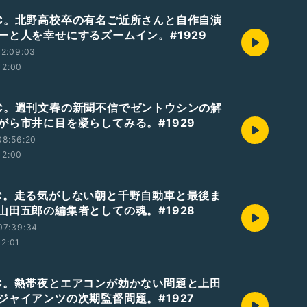
℃。北野高校卒の有名ご近所さんと自作自演
ーと人を幸せにするズームイン。#1929
12:09:03
12:00
℃。週刊文春の新聞不信でゼントウシンの解
がら市井に目を凝らしてみる。#1929
08:56:20
12:00
℃。走る気がしない朝と千野自動車と最後ま
山田五郎の編集者としての魂。#1928
07:39:34
12:01
℃。熱帯夜とエアコンが効かない問題と上田
ジャイアンツの次期監督問題。#1927