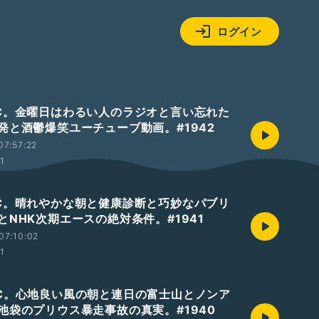
ログイン
℃。金曜日はわるい人のラジオと言い忘れた
発と酒鬱爆笑ユーチューブ動画。#1942
07:57:22
01
℃。晴れやかな朝と健康診断と巧妙なパブリ
とNHK次期エースの絶対条件。#1941
07:10:02
01
℃。心地良い風の朝と連日の富士山とノンア
池袋のプリウス暴走事故の真実。#1940