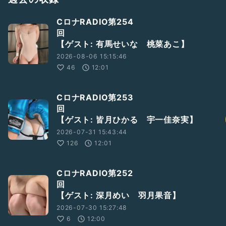
🌟 オリジナル衣装制作しました🌟
AMORESY×C.Ronaldモデル
CロナRADIO第254
https://amzn.asia/d/0d6XlNa
パターン１
回
https://amzn.asia/d/0kgYHWL
パターン２
【ゲスト: 有馬せいな 桃菜あこ】
https://amzn.asia/d/7EQLn10
パターン３
第二弾につながりたいです。
2026-08-06 15:15:46
影響を示せるので是非購入はこちらから！
46
12:01
CロナRADIO第253
回
【ゲスト: 皆月ひかる 宇一佳奈実】
2026-07-31 15:43:44
126
12:01
CロナRADIO第252
【ゲスト: 深月めい 羽月果音】
2026-07-30 15:27:48
6
12:00