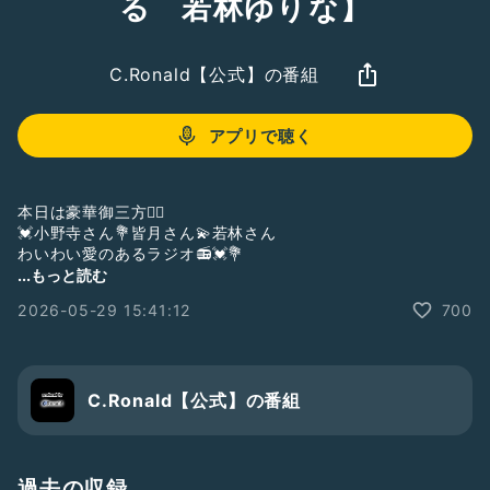
る 若林ゆりな】
C.Ronald【公式】の番組
アプリで聴く
本日は豪華御三方❤️‍🔥
💓小野寺さん💐皆月さん💫若林さん
わいわい愛のあるラジオ📻💓💐
...もっと読む
2026-05-29 15:41:12
700
🔥ファンサイト🥊🤼‍♀️
Fantia↓
https://fantia.jp/fanclubs/29479
FANBOX↓
https://catfightronald.fanbox.cc/
C.Ronald【公式】の番組
PATREON↓
https://www.patreon.com/u30328165
過去の収録