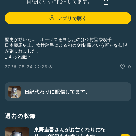
日記代わりに配信してます。
アプリで聴く
​歴史が動いた…！オークスを制したのは今村聖奈騎手！
日本競馬史上、女性騎手による初のG1制覇という新たな伝説
が刻まれました。
​最後の直線の追い出し、鳥肌が止まりませんでした。今村騎
...もっと読む
手、本当におめでとうございます！
2026-05-24 22:28:31
9
#オークス
#今村聖奈
#歴史的快挙
#競馬
#JRA
#優駿牝馬
日記代わりに配信してます。
過去の収録
東野圭吾さんがお亡くなりにな