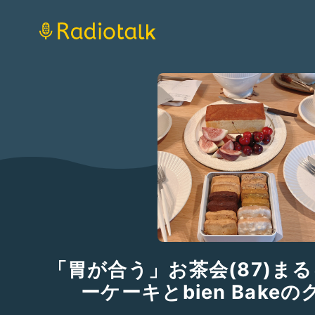
「胃が合う」お茶会(87)ま
ーケーキとbien Bake