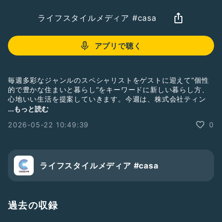
ライフスタイルメディア #casa
アプリで聴く
毎週多彩なジャンルのスペシャリストをゲストに迎えて“個性
的で豊かな住まいと暮らし”をキーワードに新しい暮らし方、
心地いい生活を提案していきます。今週は、株式会社ティン
代表 / 運営ブランド_ガヴィル 中村恵子さんをゲストにお迎え
...もっと読む
し、様々なお話をお伺いしていきます。
#crossfm
#casa
2026-05-22 10:49:39
0
ライフスタイルメディア #casa
過去の収録