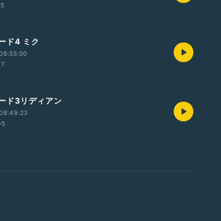
15
ード4 ミク
08:55:00
27
ード3リディアン
08:49:23
05