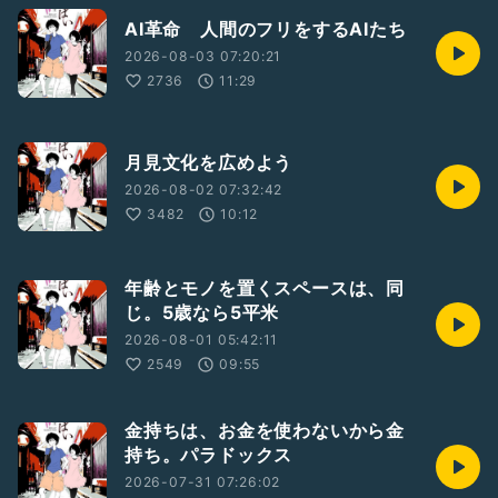
AI革命 人間のフリをするAIたち
2026-08-03 07:20:21
2736
11:29
月見文化を広めよう
2026-08-02 07:32:42
3482
10:12
年齢とモノを置くスペースは、同
じ。5歳なら5平米
2026-08-01 05:42:11
2549
09:55
金持ちは、お金を使わないから金
持ち。パラドックス
2026-07-31 07:26:02