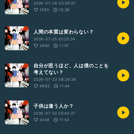
2026-07-26 05:38:01
2563
10:28
人間の本質は変わらない？
2026-07-25 05:25:34
2890
11:57
自分が思うほど、人は僕のことを
考えてない？
2026-07-23 08:29:34
4893
11:44
子供は違う人か？
2026-07-22 05:40:27
2448
11:54