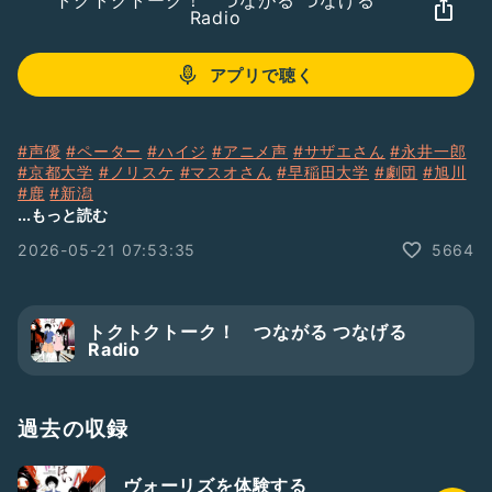
トクトクトーク！ つながる つなげる
Radio
アプリで聴く
#声優
#ペーター
#ハイジ
#アニメ声
#サザエさん
#永井一郎
#京都大学
#ノリスケ
#マスオさん
#早稲田大学
#劇団
#旭川
#鹿
#新潟
...もっと読む
やほ！やほ！かなめch
2026-05-21 07:53:35
5664
https://www.youtube.com/@YAHO-YAHO-Kaname
【提供】
文豪猫（ARAREデザインアート）
トクトクトーク！ つながる つなげる
https://stagekids.base.shop/
Radio
さなえ不動産
http://www.sanae-fudosan.com/test/
月見めしプロジェクト
https://tsukimimeshi.webnode.jp/
過去の収録
真心出版
https://magokoro2.com/
ヴォーリズを体験する
自考舘