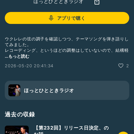
ほっとひとときラジオ
アプリで聴く
ウクレレの弦の調子を確認しつつ、テーマソングを弾き語りし
てみました。
レコーディング、というほどの調整はしていないので、結構軽
い音がする・・・
...もっと読む
とはいえ、ウクレレの弦の調子は悪くないですね。
2026-05-20 20:41:34
2
やっと落ち着いてきたところです。
5/30のライブでは、どの曲でウクレレを弾くか、まだ決めか
ねております。
週末には決めたい…！！
ほっとひとときラジオ
そんな気持ちの中、今日もアップロードです。
弾き語りで、ちょっといつもと違うオープニング、楽しんでい
ただけたら嬉しいです。
過去の収録
💙2026.5.30 sat 11:45 open💙
【第232回】リリース日決定、の
追浜 Blue Birdにて。