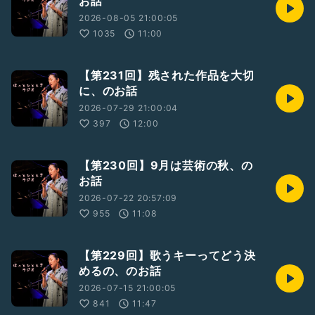
お話
ランチタイムは12:00ごろからです。
ランチタイムの後、13:20ごろからライブスタートです！！
2026-08-05 21:00:05
1035
11:00
👇お申し込みは👇
https://docs.google.com/forms/d/e/1FAIpQLSdeYYqNVa
6f3NV32Zzx5hToRbZtzrDo4ViDzBInjLcXUT46aQ/viewfo
【第231回】残された作品を大切
rm
に、のお話
2026-07-29 21:00:04
迷っている方はお早めにご連絡ください💌✨
397
12:00
【第230回】9月は芸術の秋、の
お話
2026-07-22 20:57:09
955
11:08
【第229回】歌うキーってどう決
めるの、のお話
2026-07-15 21:00:05
841
11:47