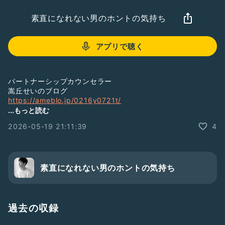
素直になれない男のホントの気持ち
アプリで聴く
パートナーシップカウンセラー
嵩丘せいのブログ
https://ameblo.jp/0216y0721t/
...もっと読む
2026-05-19 21:11:39
4
皆さんからのご質問、ご感想、ぜひぜひ送ってください✨
お待ちしてます✨
#夫婦関係
#恋愛
#彼氏
#夫婦喧嘩
#不倫
#セックスレス
#夫婦生活
#男性心理
素直になれない男のホントの気持ち
#男心
#子育て
#イクメン
#kindle
#電子書籍
過去の収録