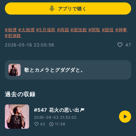
アプリで聴く
#相撲
#大相撲
#5月場所
#両国
#国技館
#関取
#国技
#神事
#初体験
2026-05-18 22:05:56
47
歌とカメラとグダグダと。
過去の収録
#547 花火の思い出🎆
2026-08-03 21:52:02
42
11:38