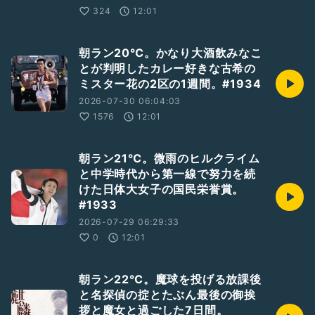
324
12:01
朝ラン20℃。かなり大酒飲みなこ
とが判明したカレー好きな古希の
ミスター花の2区の1週間。#1934
2026-07-30 06:04:03
1576
12:01
朝ラン21℃。微雨のヒルクライム
と中学時代から第一線で努力を続
けた日体大女子の国民栄誉賞。
#1933
2026-07-29 06:29:33
0
12:01
朝ラン22℃。魔球を投げる放課後
と名探偵の掟とたぶん最後の御挨
拶と魔女と過ごした7日間。