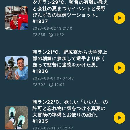
夕方ラン29℃。監督の有難い教え
と会社の夏まつりイベントと長野
びんずるの恒例ツーショット。
#1937
2026-08-02 19:21:10
555
11:52
朝ラン21℃。野尻寮から大学陸上
部の朝練に参加して選手より多く
走って監督に迷惑をかけた男。
#1936
2026-08-01 07:04:43
702
12:01
朝ラン22℃。欲しい「いい人」の
許可と忘れ物に気をつける真夏の
大冒険の準備とお便りの紹介。
#1935
2026-07-31 07:02:47