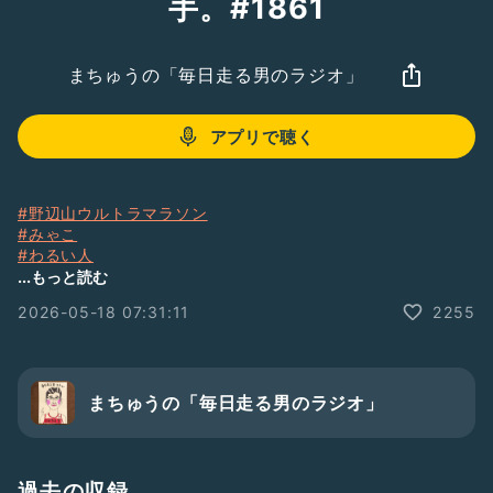
手。#1861
まちゅうの「毎日走る男のラジオ」
アプリで聴く
#野辺山ウルトラマラソン
#みゃこ
#わるい人
#サウナ
...もっと読む
#三芳パーキングエリア
2026-05-18 07:31:11
2255
#神座ラーメン
#東村山運動公園
#プロペラ機
#媚びる女
#クネクネダンス
まちゅうの「毎日走る男のラジオ」
#高市早苗
#北原みのり
#フェミニスト
#小池百合子
過去の収録