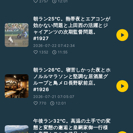
2757
12:01
朝ラン25℃。熱帯夜とエアコンが
効かない問題と上田西の活躍とジ
ャイアンツの次期監督問題。
#1927
2026-07-22 07:42:34
1352
11:55
朝ラン26℃。寝苦しかった夜とホ
ノルルマラソンと堅調な居酒屋グ
ループと鳥メロ長野駅前店。
#1926
2026-07-21 07:05:07
770
12:01
午後ラン32℃。高温の土手での変
態と変態の邂逅と皇嗣家御一行様