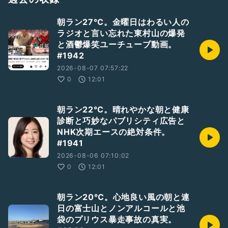
朝ラン27℃。金曜日はわるい人の
ラジオと言い忘れた東村山の爆発
と酒鬱爆笑ユーチューブ動画。
#1942
2026-08-07 07:57:22
0
12:01
朝ラン22℃。晴れやかな朝と健康
診断と巧妙なパブリシティ広告と
NHK次期エースの絶対条件。
#1941
2026-08-06 07:10:02
0
12:01
朝ラン20℃。心地良い風の朝と連
日の富士山とノンアルコールと池
袋のプリウス暴走事故の真実。