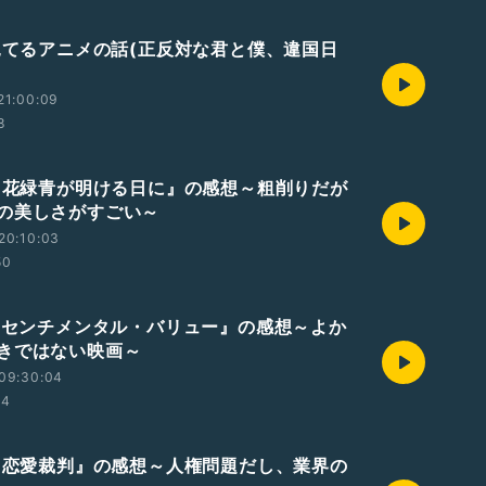
期見てるアニメの話(正反対な君と僕、違国日
21:00:09
8
画『花緑青が明ける日に』の感想～粗削りだが
の美しさがすごい～
20:10:03
50
画『センチメンタル・バリュー』の感想～よか
きではない映画～
09:30:04
34
画『恋愛裁判』の感想～人権問題だし、業界の