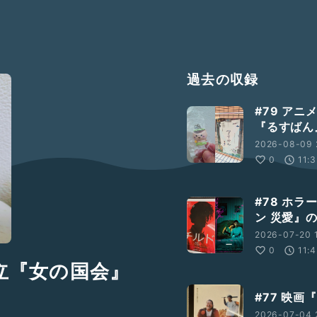
過去の収録
#79 ア
『るすばん
2026-08-09 
0
11:
#78 ホ
ン 災愛』
2026-07-20 
0
11:
帆立『女の国会』
#77 映
2026-07-04 