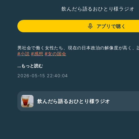
飲んだら語るおひとり様ラジオ
アプリで聴く
男社会で働く女性たち、現在の日本政治の解像度が高く、
#小説
#感想
#女の国会
『女の国会』著者：新川帆立
...もっと読む
https://www.gentosha.co.jp/book/detail/978434404
2026-05-15 22:40:04
飲んだら語るおひとり様ラジオ