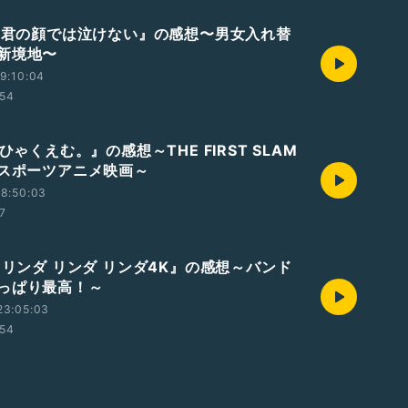
画『君の顔では泣けない』の感想〜男女入れ替
新境地〜
9:10:04
:54
『ひゃくえむ。』の感想～THE FIRST SLAM
のスポーツアニメ映画～
8:50:03
37
『リンダ リンダ リンダ4K』の感想～バンド
っぱり最高！～
23:05:03
:54