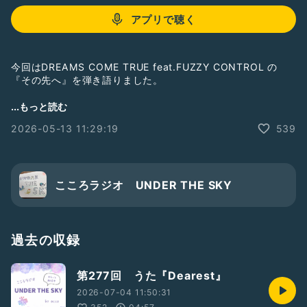
アプリで聴く
今回はDREAMS COME TRUE feat.FUZZY CONTROL の
『その先へ』を弾き語りました。
最後弾いていて泣きそうになりました（笑）
...もっと読む
良い歌詞と曲です。
2026-05-13 11:29:19
539
よかったら聞いてください。
#今日も元気に弾き語り
#笑い上戸
こころラジオ UNDER THE SKY
#統合失調症
#ピアサポーター
#弾き語り
#ピアノ🎹
過去の収録
#その先へ
#DREAMSCOMETRUE
第277回 うた『Dearest』
#FUZZYCONTROL
2026-07-04 11:50:31