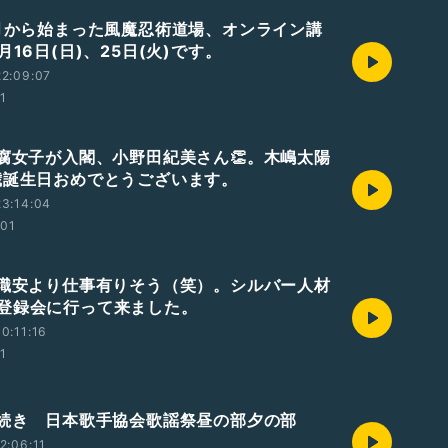
9月から始まった風魔忍術道場、オンライン講
月16日(日)、25日(火)です。
2:09:07
01
 腐女子が入閣、小野田紀美さん👏。木嶋太陽
歳誕生日おめでとうございます。
3:14:04
:01
 職安より仕事有りそう（笑）。シルバー人材
登録会に行って来ました。
0:11:16
01
 続き 日本歌手協会歌謡祭昼の部夕の部
2:06:11