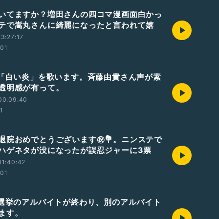
いてますか？増田さんの四コマ漫画面白かっ
ステで嵩丸さんに綺麗になったと言われて嬉
3:27:17
:01
 「白い炎」を歌います。斉藤由貴さん声が素
透明感が有って。
00:09:40
01
退院おめでとうございます㊗️💐。ニンステで
ハゲネタが没になったが誤忍ジャーに3票
01:40:42
:01
 選挙のアルバイトが終わり、別のアルバイト
ます。