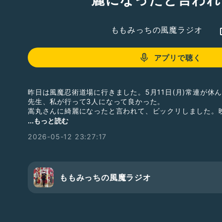
ももみっちの風魔ラジオ
アプリで聴く
昨日は風魔忍術道場に行きました。5月11日(月)常連が休
先生、私が行って3人になって良かった。
嵩丸さんに綺麗になったと言われて、ビックリしました。
った。周りが若い女性忍者なので、混ざれて嬉しいです。
...もっと読む
道場の後にデニーズで食べました。紫道さんはどうしてる
2026-05-12 23:27:17
小田原を建設中の話題も出ました。続く。
ももみっちの風魔ラジオ