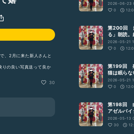
2026-06-23 
0
12:
第200回
る」朗読。
2026-05-21 1
0
12:
んで、2月に来た新人さんと
第199回
映りの良い写真送って良か
猫は眠らな
かなぁ？で、が忍者カフェ
2026-05-21 
30
0
12:
第198回
アゼルバイ
2026-05-13 
30
12