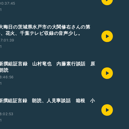
00:37:45
01
 大晦日の茨城県水戸市の大関修右さんの第
祭、花火、千葉テレビ収録の音声少し。
7:01:39
01
 新撰組証言録 山村竜也 内藤素行談話 原
朗読
8:46:56
01
 新撰組証言録 朗読、人見寧談話 箱根 小
8:02:53
01