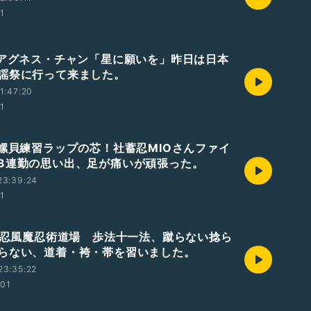
01
 アグネス・チャン「星に願いを」昨日は日本
謡祭に行って来ました。
1:47:20
01
法螺貝練習ラップの芯！社蓄忍MIOさんファイ
の3連勤の思い出、足が痛いが頑張った。
23:39:24
01
 野忍風魔忍術道場 歩法十一法、蹴らない捻ら
らない、道着・袴・帯を習いました。
23:35:22
:01