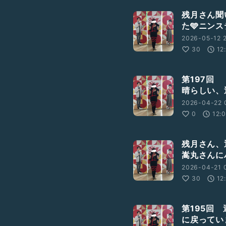
残月さん聞
た🩵ニン
2026-05-12 2
30
12
第197回
晴らしい、
2026-04-22 
0
12:
残月さん、
嵩丸さんに
2026-04-21 
30
12
第195回
に戻ってい