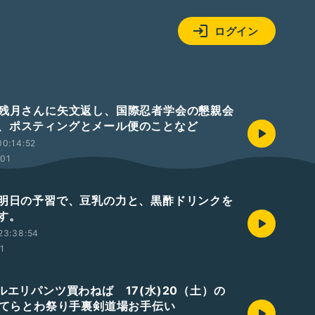
ログイン
 残月さんに矢文返し、国際忍者学会の懇親会
、ポスティングとメール便のことなど
0:14:52
:01
 明日の予習で、豆乳の力と、黒酢ドリンクを
す。
23:38:54
01
ルエリパンツ買わねば 17(水)20（土）の
日)てらとわ祭り手裏剣道場お手伝い