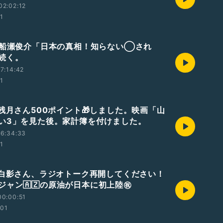
02:02:12
01
 船瀬俊介「日本の真相！知らない◯され
続く。
7:14:42
01
 残月さん500ポイント🎁しました。映画「山
い3」を見た後。家計簿を付けました。
16:34:33
01
 白影さん、ラジオトーク再開してください！
ジャン🇦🇿の原油が日本に初上陸㊗️
00:00:51
:01