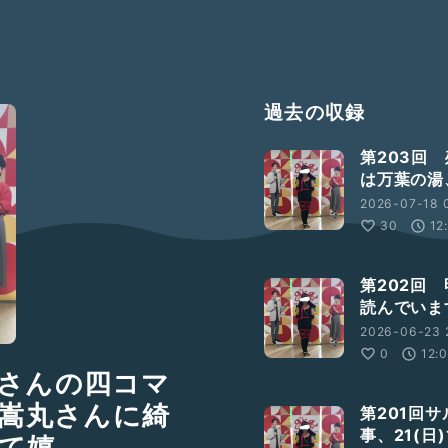
過去の収録
第203回
は万葉の湯
2026-07-18 0
30
12
第202回
読んでいま
2026-06-23 
0
12:
さんの四コマ
で嵩丸さんに綺
第201回サ
事、21(
て嬉