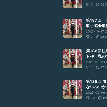
0
12:
第187回
歌手協会歌
2025-10-17 2
0
12:
第186回
ト📣、私
2025-09-23 
0
12:
第185回
ないぶつか
2025-09-09 
30
12